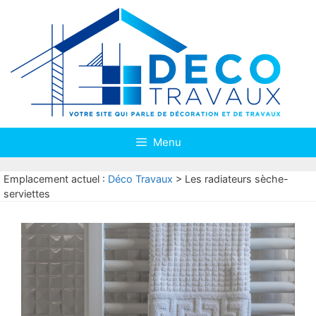
Aller
au
contenu
Menu
Emplacement actuel :
Déco Travaux
>
Les radiateurs sèche-
serviettes