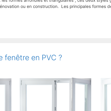
les formes arrondies et triangulaires ; ces deux style
rénovation ou en construction. Les principales formes d
 fenêtre en PVC ?