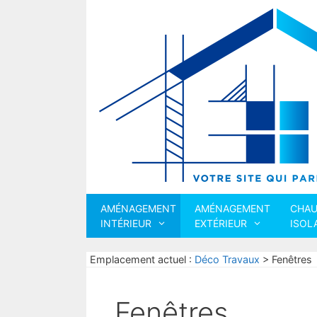
Aller
au
contenu
AMÉNAGEMENT
AMÉNAGEMENT
CHAU
INTÉRIEUR
EXTÉRIEUR
ISOL
Emplacement actuel :
Déco Travaux
>
Fenêtres
Fenêtres