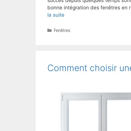
succès depuis quelques temps sont 
bonne intégration des fenêtres en 
la suite
Catégories
Fenêtres
Comment choisir une