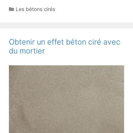
Catégories
Les bétons cirés
Obtenir un effet béton ciré avec
du mortier