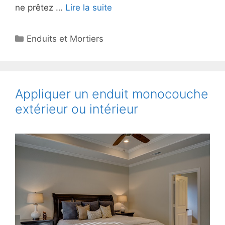
ne prêtez …
Lire la suite
Catégories
Enduits et Mortiers
Appliquer un enduit monocouche
extérieur ou intérieur