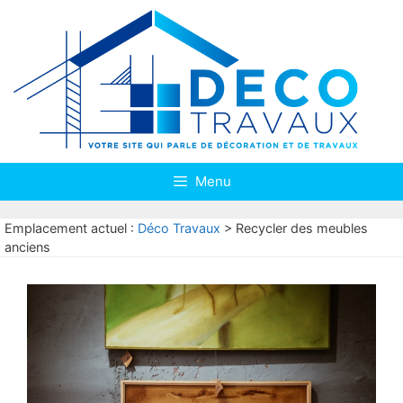
Aller
au
contenu
Menu
Emplacement actuel :
Déco Travaux
>
Recycler des meubles
anciens