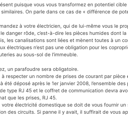
ésent puisque vous vous transformez en potentiel cible 
similaires. On parle dans ce cas de « différence de pote
emandez à votre électricien, qui de lui-même vous le pr
le danger rôde, c’est-à-dire les pièces humides dont la s
is, les canalisations sont liées et mènent toutes à un c
électriques n’est pas une obligation pour les copropriét
uteries au sous-sol de l’immeuble.
ez, un parafoudre sera obligatoire.
à respecter un nombre de prises de courant par pièce et 
e à été déposé après le 1er janvier 2008, l’ensemble de
e de type RJ 45 et le coffret de communication devra avo
at que les prises, RJ 45.
a votre électricité domestique se doit de vous fournir u
ion des circuits. Si panne il y avait, il suffirait de vou