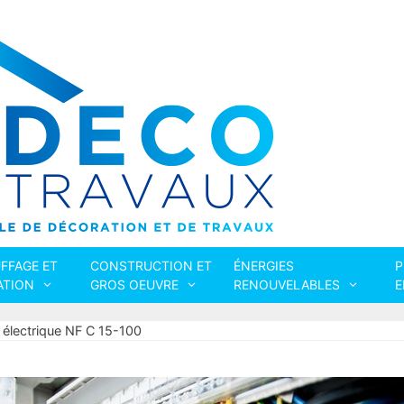
FFAGE ET
CONSTRUCTION ET
ÉNERGIES
P
ATION
GROS OEUVRE
RENOUVELABLES
E
 électrique NF C 15-100