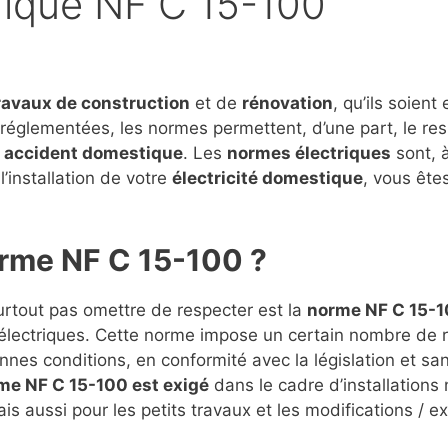
rique NF C 15-100
ravaux de construction
et de
rénovation
, qu’ils soient 
t réglementées, les normes permettent, d’une part, le re
u
accident domestique
. Les
normes électriques
sont, à
l’installation de votre
électricité domestique
, vous ête
orme NF C 15-100 ?
surtout pas omettre de respecter est la
norme NF C 15-
s électriques. Cette norme impose un certain nombre de 
nes conditions, en conformité avec la législation et sa
me NF C 15-100 est exigé
dans le cadre d’installations
s aussi pour les petits travaux et les modifications / e