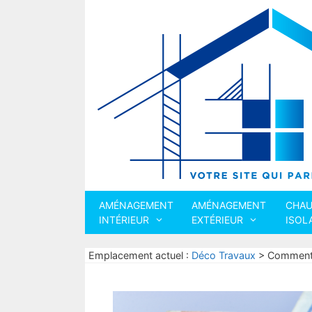
Aller
au
contenu
AMÉNAGEMENT
AMÉNAGEMENT
CHAU
INTÉRIEUR
EXTÉRIEUR
ISOL
Emplacement actuel :
Déco Travaux
>
Comment c