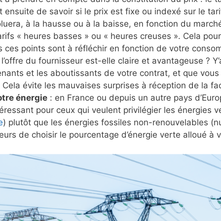
ent ensuite de savoir si le prix est fixe ou indexé sur le 
oluera, à la hausse ou à la baisse, en fonction du march
arifs « heures basses » ou « heures creuses ». Cela pourra
s ces points sont à réfléchir en fonction de votre conso
:
l’offre du fournisseur est-elle claire et avantageuse ? Y’
enants et les aboutissants de votre contrat, et que vou
Cela évite les mauvaises surprises à réception de la fac
otre énergie
: en France ou depuis un autre pays d’Eur
téressant pour ceux qui veulent privilégier les énergies 
e
) plutôt que les énergies fossiles non-renouvelables (n
leurs de choisir le pourcentage d’énergie verte alloué à