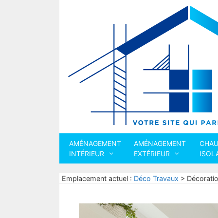
Aller
au
contenu
AMÉNAGEMENT
AMÉNAGEMENT
CHAU
INTÉRIEUR
EXTÉRIEUR
ISOL
Emplacement actuel :
Déco Travaux
>
Décoration