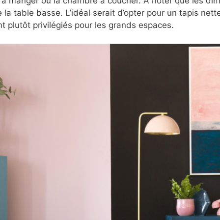
le à manger ou la chambre à coucher. À noter que les dim
 la table basse. L’idéal serait d’opter pour un tapis ne
 plutôt privilégiés pour les grands espaces.